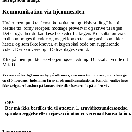
hurtigt som muligt.
Kommunikation via hjemmesiden
Under menupunktet "emailkonsultation og tidsbestilling" kan du
bestille tid, forny recepter, modtage prøvesvar og skrive til lægen.
Det er også her du kan læse beskeder fra lægen. Konsultation via e-
mail kan bruges til
enkle og meget konkrete spørgsmål,
som ikke
haster, og som ikke kræver, at lægen skal bede om supplerende
viden. Der kan være op til 5 hverdages svartid.
Klik på menupunktet selvbetjeningsvejledning. Du skal anvende dit
Mit-ID.
Vi svarer så hurtigt som muligt på alle mails, men man kan forvente, at der kan gå
op til 5 hverdage, inden man får svar på emailkonsultationer. Kan din vanlige læge
ikke vælges, er han/hun på kursus, ferie eller fraværende på anden vis.
OBS
Der må ikke bestilles tid til attester, 1. graviditetsundersøgelse,
spiralanlæggelse eller rejsevaccinationer via email-konsultation.