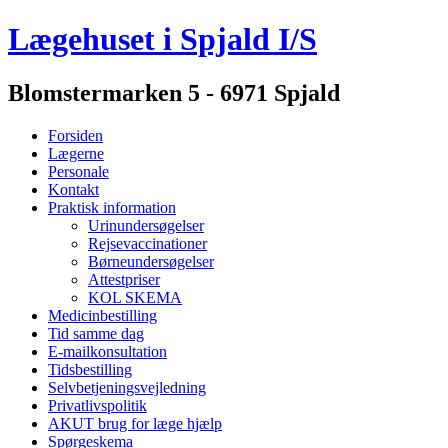
Lægehuset i Spjald I/S
Blomstermarken 5 - 6971 Spjald
Forsiden
Lægerne
Personale
Kontakt
Praktisk information
Urinundersøgelser
Rejsevaccinationer
Børneundersøgelser
Attestpriser
KOL SKEMA
Medicinbestilling
Tid samme dag
E-mailkonsultation
Tidsbestilling
Selvbetjeningsvejledning
Privatlivspolitik
AKUT brug for læge hjælp
Spørgeskema